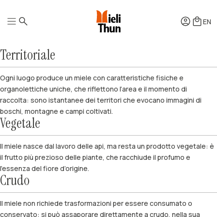
EN
Territoriale
Mieli
Quintessenza
Ogni luogo produce un miele con caratteristiche fisiche e
Squeezers
organolettiche uniche, che riflettono l’area e il momento di
Benessere
Mielipiù
raccolta: sono istantanee dei territori che evocano immagini di
Pollini
boschi, montagne e campi coltivati.
Aceti di miele
Vegetale
Come si produce
Idromiele
Come si degusta
Acquavite di miele
Come si conserva
Confezioni Regalo
Come si usa
Il miele nasce dal lavoro delle api, ma resta un prodotto vegetale: è
Accessori
Ricette
Hotel e Ristorazione
il frutto più prezioso delle piante, che racchiude il profumo e
l’essenza del fiore d’origine.
Crudo
Il miele non richiede trasformazioni per essere consumato o
conservato: si può assaporare direttamente a crudo, nella sua