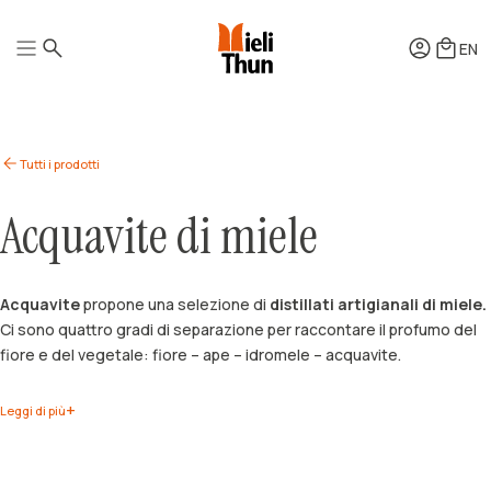
EN
Mieli
Tutti i prodotti
Quintessenza
Squeezers
Benessere
Acquavite di miele
Mielipiù
Pollini
Aceti di miele
Come si produce
Idromiele
Come si degusta
Acquavite di miele
Acquavite
propone una selezione di
distillati artigianali di miele.
Come si conserva
Confezioni Regalo
Come si usa
Ci sono quattro gradi di separazione per raccontare il profumo del
Accessori
Ricette
Hotel e Ristorazione
fiore e del vegetale: fiore – ape – idromele – acquavite.
Leggi di più