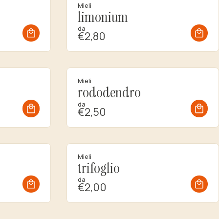
Mieli
limonium
da
€2,80
Mieli
rododendro
da
€2,50
Mieli
trifoglio
da
€2,00