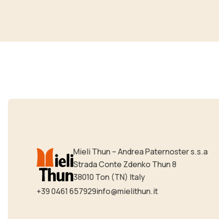
Mieli Thun – Andrea Paternoster s.s.a
Strada Conte Zdenko Thun 8
38010 Ton (TN) Italy
+39 0461 657929
info@mielithun.it