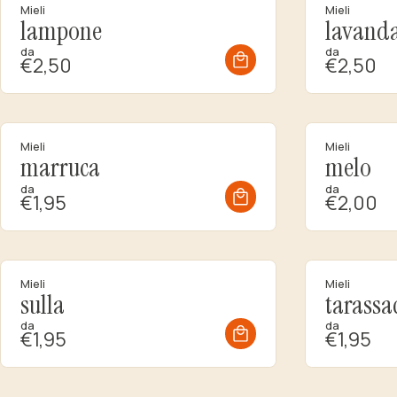
Mieli
Mieli
lampone
lavand
da
da
€2,50
€2,50
Mieli
Mieli
marruca
melo
da
da
€1,95
€2,00
Mieli
Mieli
sulla
tarassa
da
da
€1,95
€1,95