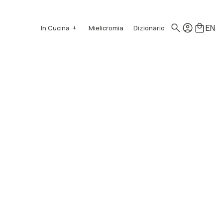
EN
In Cucina
Mielicromia
Dizionario
Come si usa
Ricette