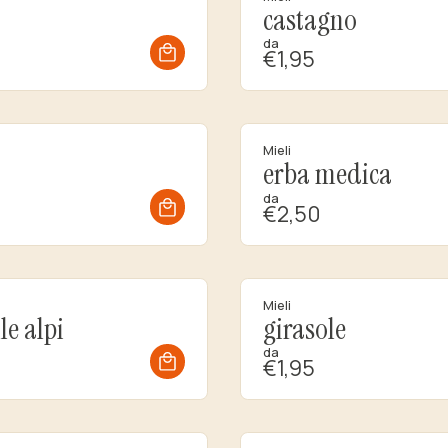
castagno
da
€1,95
Mieli
erba medica
da
€2,50
Mieli
lle alpi
girasole
da
€1,95