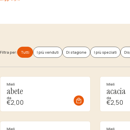
Filtra per:
Tutti
I più venduti
Di stagione
I più speziati
Dis
Mieli
Mieli
abete
acacia
da
da
€2,00
€2,50
Mieli
Mieli