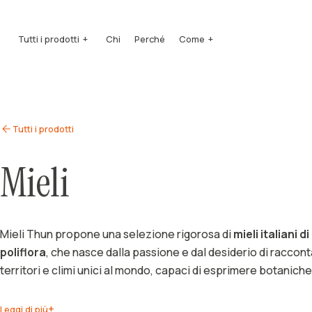
Tutti i prodotti
Chi
Perché
Come
Mieli
Come si produce
Quintessenza
Come si degusta
Squeezers
Come si conserva
Tutti i prodotti
Benessere
Mielipiù
Pollini
Mieli
Aceti di miele
Idromiele
Acquavite di miele
Confezioni Regalo
Accessori
Hotel e Ristorazione
Mieli Thun propone una selezione rigorosa di
mieli italiani 
poliflora
, che nasce dalla passione e dal desiderio di racconta
territori e climi unici al mondo, capaci di esprimere botaniche
Leggi di più