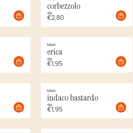
corbezzolo
da
€2,80
Mieli
erica
da
€1,95
Mieli
indaco bastardo
da
€1,95