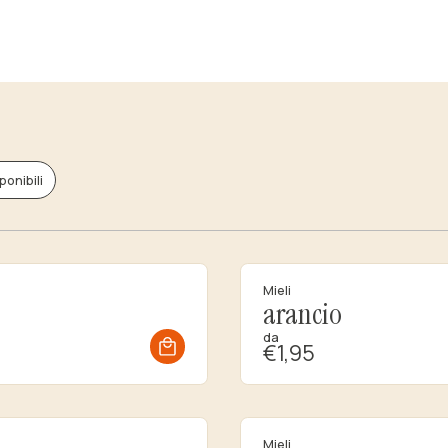
ponibili
Mieli
arancio
da
€1,95
Mieli