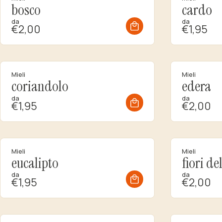
bosco
cardo
da
da
€2,00
€1,95
Mieli
Mieli
coriandolo
edera
da
da
€1,95
€2,00
Mieli
Mieli
eucalipto
fiori de
da
da
€1,95
€2,00