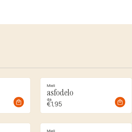
Mieli
asfodelo
da
€1,95
Mieli