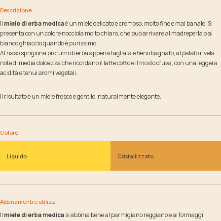
Descrizione
Il
miele di erba medica
è un miele delicato e cremoso, molto fine e mai banale. Si
presenta con un colore nocciola molto chiaro, che può arrivare al madreperla o al
bianco ghiaccio quando è purissimo.
Al naso sprigiona profumi di erba appena tagliata e fieno bagnato; al palato rivela
note di media dolcezza che ricordano il latte cotto e il mosto d’uva, con una leggera
acidità e tenui aromi vegetali.
Il risultato è un miele fresco e gentile, naturalmente elegante.
Colore
Liquido
Cristallizzato
Abbinamenti e utilizzi
Il
miele di erba medica
si abbina bene al parmigiano reggiano e ai formaggi