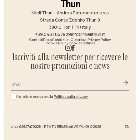
Mieli Thun – Andrea Paternoster s.s.a
Strada Conte Zdenko Thun 8
38010 Ton (TN) Italy
+39 0461 657929
info@mielithun.it
Contatti
Press
Condizioni
Contributi
Privacy Policy
Cookie Policy
Cookie Settings
Iscriviti alla newsletter per ricevere le
nostre promozioni e news
Email
Ho letto e compreso la
Politica sulla privacy
p.iva 02627470228 – REA TN 155459 sdi W7YVJK9 © 2026
EN