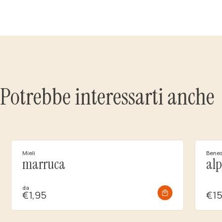
Potrebbe interessarti anche
Mieli
Benes
marruca
alp
da
€1,95
€15