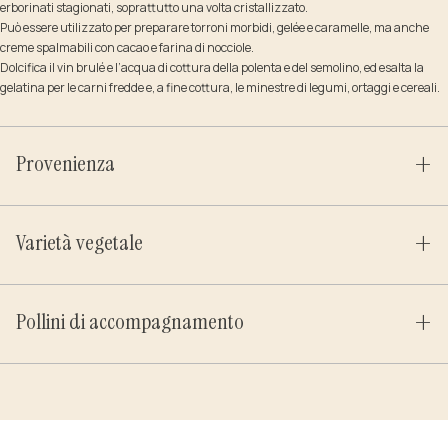
erborinati stagionati, soprattutto una volta cristallizzato.
Può essere utilizzato per preparare torroni morbidi, gelée e caramelle, ma anche
creme spalmabili con cacao e farina di nocciole.
Dolcifica il vin brulé e l’acqua di cottura della polenta e del semolino, ed esalta la
gelatina per le carni fredde e, a fine cottura, le minestre di legumi, ortaggi e cereali.
Provenienza
Varietà vegetale
Pollini di accompagnamento