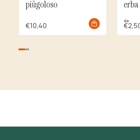
piùgoloso
erba
da
€10,40
€2,5