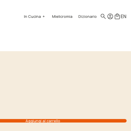
EN
In Cucina
Mielicromia
Dizionario
Come si usa
Ricette
Aggiungi al carrello