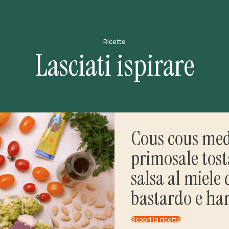
Ricette
Lasciati ispirare
Cous cous med
primosale tost
salsa al miele 
bastardo e har
Scopri la ricetta