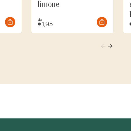
limone
da
€1,95