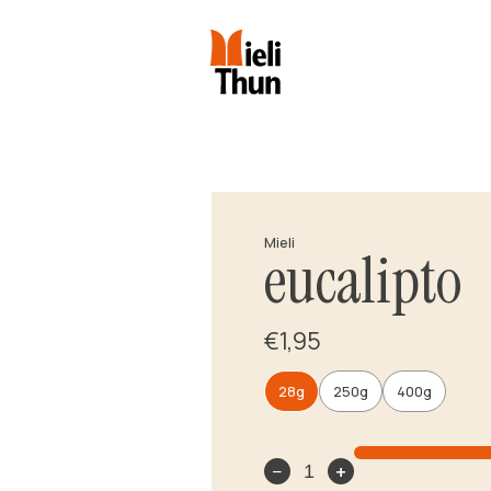
Mieli
eucalipto
€1,95
28g
250g
400g
−
+