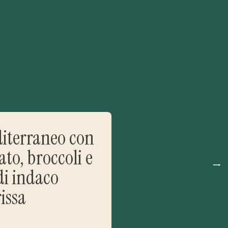
iterraneo con
ato, broccoli e
di indaco
issa