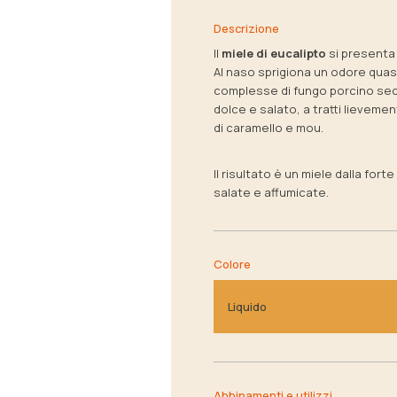
Descrizione
Il
miele di eucalipto
si presenta
Al naso sprigiona un odore quasi
complesse di fungo porcino se
dolce e salato, a tratti lieveme
di caramello e mou.
Il risultato è un miele dalla fort
salate e affumicate.
Colore
Liquido
Abbinamenti e utilizzi