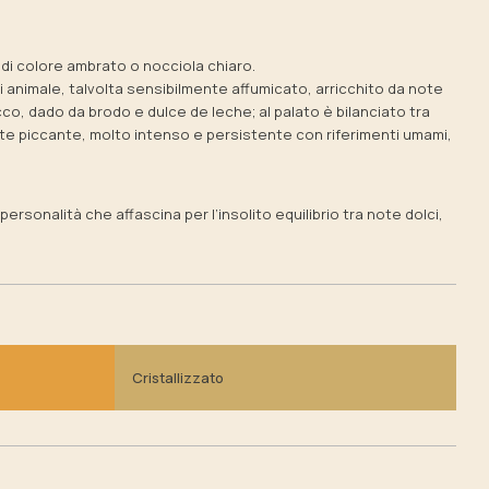
 di colore ambrato o nocciola chiaro.
 animale, talvolta sensibilmente affumicato, arricchito da note
cco, dado da brodo e
dulce de leche
; al palato è bilanciato tra
nte piccante, molto intenso e persistente con riferimenti umami,
e personalità che affascina per l’insolito equilibrio tra note dolci,
Cristallizzato