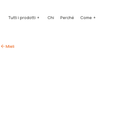
Tutti i prodotti
Chi
Perché
Come
Mieli
Come si produce
Mieli
Quintessenza
Come si degusta
Squeezers
Come si conserva
Benessere
Mielipiù
Pollini
Aceti di miele
Idromiele
Acquavite di miele
Confezioni Regalo
Accessori
Hotel e Ristorazione