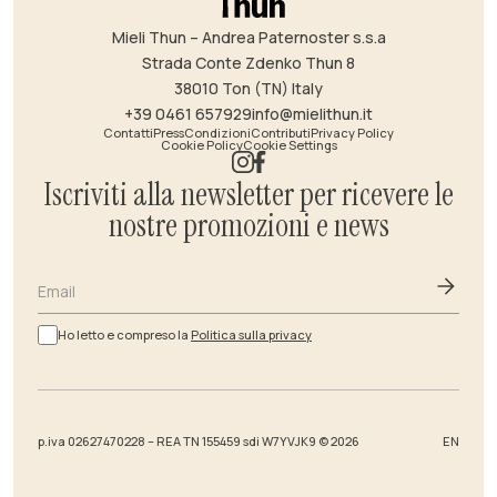
Mieli Thun – Andrea Paternoster s.s.a
Strada Conte Zdenko Thun 8
38010 Ton (TN) Italy
+39 0461 657929
info@mielithun.it
Contatti
Press
Condizioni
Contributi
Privacy Policy
Cookie Policy
Cookie Settings
Iscriviti alla newsletter per ricevere le
nostre promozioni e news
Email
Ho letto e compreso la
Politica sulla privacy
p.iva 02627470228 – REA TN 155459 sdi W7YVJK9 © 2026
EN