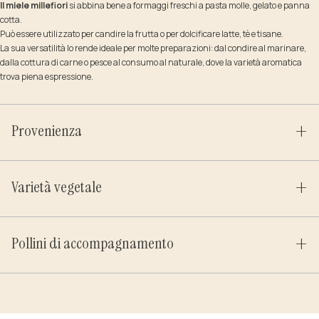
Il miele millefiori
si abbina bene a formaggi freschi a pasta molle, gelato e panna
cotta.
Può essere utilizzato per candire la frutta o per dolcificare latte, tè e tisane.
La sua versatilità lo rende ideale per molte preparazioni: dal condire al marinare,
dalla cottura di carne o pesce al consumo al naturale, dove la varietà aromatica
trova piena espressione.
Provenienza
Varietà vegetale
Pollini di accompagnamento