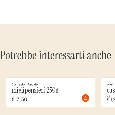
Potrebbe interessarti anche
Confezioni Regalo
Mieli
mielipensieri 250g
ca
da
€13,50
€1,