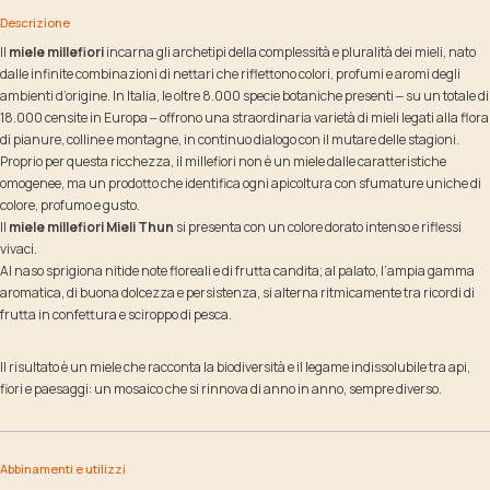
Descrizione
Il
miele millefiori
incarna gli archetipi della complessità e pluralità dei mieli, nato
dalle infinite combinazioni di nettari che riflettono colori, profumi e aromi degli
ambienti d’origine. In Italia, le oltre 8.000 specie botaniche presenti ‒ su un totale di
18.000 censite in Europa ‒ offrono una straordinaria varietà di mieli legati alla flora
di pianure, colline e montagne, in continuo dialogo con il mutare delle stagioni.
Proprio per questa ricchezza, il millefiori non è un miele dalle caratteristiche
omogenee, ma un prodotto che identifica ogni apicoltura con sfumature uniche di
colore, profumo e gusto.
Il
miele millefiori Mieli Thun
si presenta con un colore dorato intenso e riflessi
vivaci.
Al naso sprigiona nitide note floreali e di frutta candita; al palato, l’ampia gamma
aromatica, di buona dolcezza e persistenza, si alterna ritmicamente tra ricordi di
frutta in confettura e sciroppo di pesca.
Il risultato è un miele che racconta la biodiversità e il legame indissolubile tra api,
fiori e paesaggi: un mosaico che si rinnova di anno in anno, sempre diverso.
Abbinamenti e utilizzi