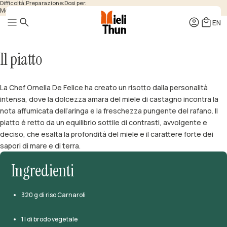
Difficoltà:
Preparazione:
Dosi per:
Media
45 minuti
4 persone
EN
Il piatto
Mieli
Quintessenza
La Chef Ornella De Felice ha creato un risotto dalla personalità
Squeezers
Benessere
intensa, dove la dolcezza amara del miele di castagno incontra la
Mielipiù
nota affumicata dell’aringa e la freschezza pungente del rafano. Il
Pollini
Aceti di miele
piatto è retto da un equilibrio sottile di contrasti, avvolgente e
Come si produce
Idromiele
deciso, che esalta la profondità del miele e il carattere forte dei
Come si degusta
Acquavite di miele
Come si conserva
Confezioni Regalo
Come si usa
sapori di mare e di terra.
Accessori
Ricette
Hotel e Ristorazione
Ingredienti
320 g di riso Carnaroli
1 l di brodo vegetale