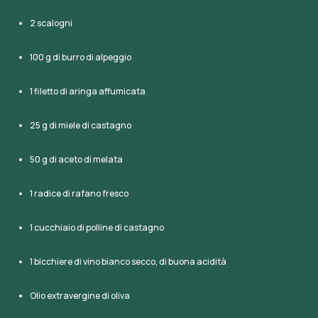
2 scalogni
100 g di burro di alpeggio
1 filetto di aringa affumicata
25 g di miele di castagno
50 g di aceto di melata
1 radice di rafano fresco
1 cucchiaio di polline di castagno
1 bicchiere di vino bianco secco, di buona acidità
Olio extravergine di oliva