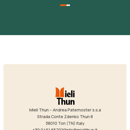
Mieli Thun – Andrea Paternoster s.s.a
Strada Conte Zdenko Thun 8
38010 Ton (TN) Italy
+39 0461 657929
info@mielithun.it