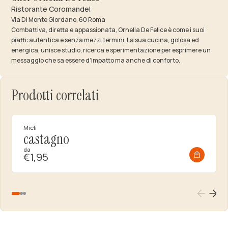
Ristorante Coromandel
Via Di Monte Giordano, 60 Roma
Combattiva, diretta e appassionata, Ornella De Felice è come i suoi
piatti: autentica e senza mezzi termini. La sua cucina, golosa ed
energica, unisce studio, ricerca e sperimentazione per esprimere un
messaggio che sa essere d’impatto ma anche di conforto.
Prodotti correlati
Mieli
castagno
da
€1,95